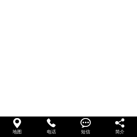
地图




地图
电话
短信
简介