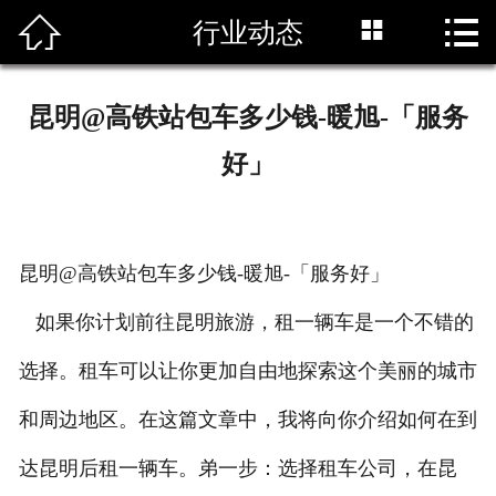



行业动态
首页

关于我们
昆明@高铁站包车多少钱-暖旭-「服务
行业动态
好」
车辆展示
特色车型
昆明@高铁站包车多少钱-暖旭-「服务好」
租车须知
如果你计划前往昆明旅游，租一辆车是一个不错的
特惠租车
选择。租车可以让你更加自由地探索这个美丽的城市
和周边地区。在这篇文章中，我将向你介绍如何在到
荣誉资质
达昆明后租一辆车。弟一步：选择租车公司，在昆
联系我们